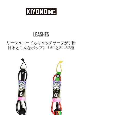
LEASHES
リーシュコードもキャッチサーフが手掛
けるとこんなポップに！6ft.と8ft.の2種