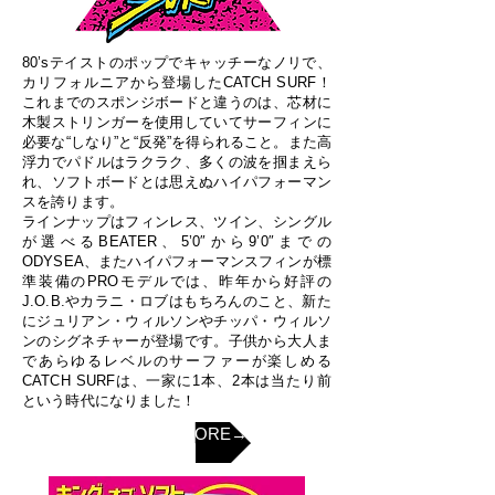
80’sテイストのポップでキャッチーなノリで、
カリフォルニアから登場したCATCH SURF！
これまでのスポンジボードと違うのは、芯材に
木製ストリンガーを使用していてサーフィンに
必要な“しなり”と“反発”を得られること。また高
浮力でパドルはラクラク、多くの波を掴まえら
れ、ソフトボードとは思えぬハイパフォーマン
スを誇ります。
ラインナップはフィンレス、ツイン、シングル
が選べるBEATER、5’0″から9’0″までの
ODYSEA、またハイパフォーマンスフィンが標
準装備のPROモデルでは、昨年から好評の
J.O.B.やカラニ・ロブはもちろんのこと、新た
にジュリアン・ウィルソンやチッパ・ウィルソ
ンのシグネチャーが登場です。子供から大人ま
であらゆるレベルのサーファーが楽しめる
CATCH SURFは、一家に1本、2本は当たり前
という時代になりました！
ONLINE STORE→