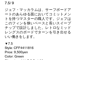
7.5/ 9
ジェフ・マッカラムは、サーフボードア
ートのあらゆる面においてコミットメン
トを持つマスターの職人です。ジェフは
このフィンを狭いベースと長いスイープ
チップで設計しました。レトロなミッド
レングスのボードでターンを引き出せる
いい働きをします。
▼7.5
Style: CFF4411816
Price: 9,500yen
Color: Green
Fiberglass | H: 7.5 B: 4.83
▼9
Style: CFF4411817
Price: 9,600yen
Color: Green
Fiberglass | H: 9.0 B: 5.4
← BACK TO FIN