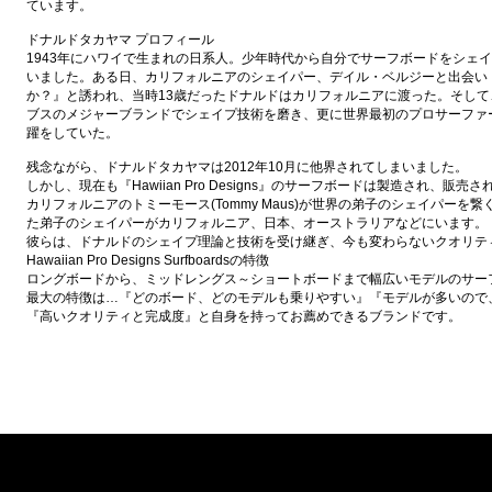
ています。
ドナルドタカヤマ プロフィール
1943年にハワイで生まれの日系人。少年時代から自分でサーフボードをシェ
いました。ある日、カリフォルニアのシェイパー、デイル・ベルジーと出会い
か？』と誘われ、当時13歳だったドナルドはカリフォルニアに渡った。そし
ブスのメジャーブランドでシェイプ技術を磨き、更に世界最初のプロサーファー
躍をしていた。
残念ながら、ドナルドタカヤマは2012年10月に他界されてしまいました。
しかし、現在も『Hawiian Pro Designs』のサーフボードは製造され、販売
カリフォルニアのトミーモース(Tommy Maus)が世界の弟子のシェイパー
た弟子のシェイパーがカリフォルニア、日本、オーストラリアなどにいます。
彼らは、ドナルドのシェイプ理論と技術を受け継ぎ、今も変わらないクオリテ
Hawaiian Pro Designs Surfboardsの特徴
ロングボードから、ミッドレングス～ショートボードまで幅広いモデルのサー
最大の特徴は…『どのボード、どのモデルも乗りやすい』『モデルが多いので
『高いクオリティと完成度』と自身を持ってお薦めできるブランドです。