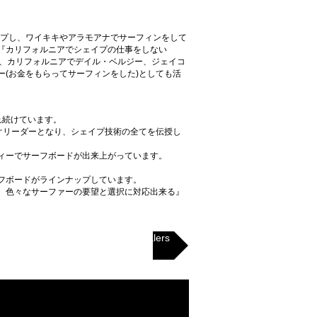
イプし、ワイキキやアラモアナでサーフィンをして
『カリフォルニアでシェイプの仕事をしない
て、カリフォルニアでデイル・ベルジー、ジェイコ
(お金をもらってサーフィンをした)としても活
され続けています。
を繋ぐリーダーとなり、シェイプ技術の全てを伝授し
ィーでサーフボードが出来上がっています。
フボードがラインナップしています。
、色々なサーファーの要望と選択に対応出来る』
Authorized Dealers