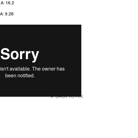
 A: 16.2
A: 9.28
← BACK TO FIN