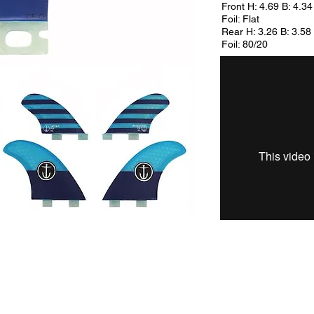
Front H: 4.69 B: 4.34
Foil: Flat
Rear H: 3.26 B: 3.58 
Foil: 80/20
© 2018 KIYOMO inc.
info@kiyomo.jp