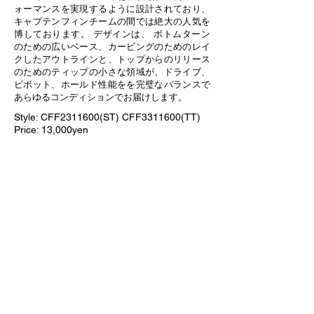
ォーマンスを実現するように設計されており、
キャプテンフィンチームの間では絶大の人気を
博しております。 デザインは、 ボトムターン
のための広いベース、カービングのためのレイ
クしたアウトラインと、トップからのリリース
のためのティップの小さな領域が、ドライブ、
ピボット、ホールド性能をを完璧なバランスで
あらゆるコンディションでお届けします。
Style: CFF2311600(ST) CFF3311600(TT)
Price: 13,000yen
Color: Aqua
Honeycomb
Front H: 4.55 B: 45
Foil: Flat
Rear H: 3.75 B: 3.78
Foil: 70/30 Foil: 50/50